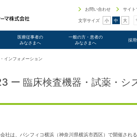
お問い合わせ
サイト
文字サイズ
小
中
大
医療従事者の
一般の方・患者の
採用
みなさまへ
みなさまへ
・インフォメーション
 2023 ー 臨床検査機器・試薬・
式会社は、パシフィコ横浜（神奈川県横浜市西区）で開催され