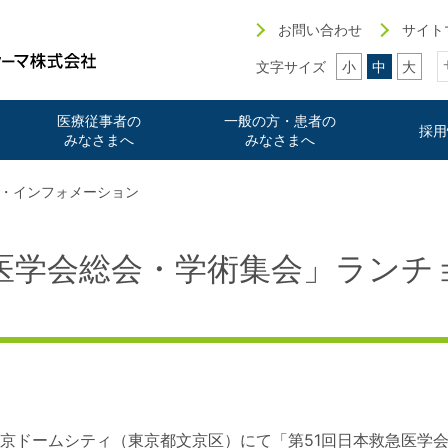
お問い合わせ
サイト
文字サイズ
小
中
大
医療従事者の
一般の方・患者の
採用
みなさまへ
みなさまへ
・インフォメーション
急医学会総会・学術集会」ランチ
）に東京ドームシティ（東京都文京区）にて「第51回日本救急医