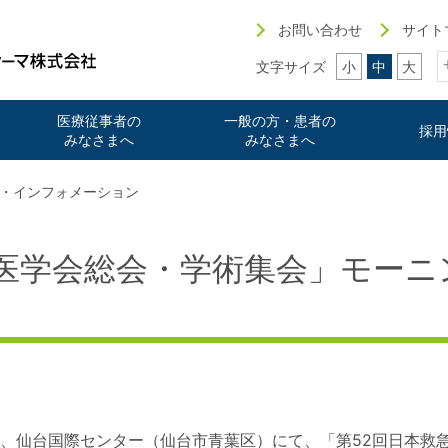
お問い合わせ
サイト
文字サイズ
小
中
大
医療従事者の
一般の方・患者の
採用
みなさまへ
みなさまへ
・インフォメーション
急医学会総会・学術集会」モーニ
5日(火)に、仙台国際センター（仙台市青葉区）にて、「第52回日